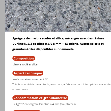
Agrégats de marbre roulés et silice, mélangés avec des résines
Durline©. 2/4 et silice 0,4/0,8 mm – 13 coloris. Autres coloris et
granulométries disponibles sur demande.
Composition
Marbre roulé et silice.
Aspect technique
Ininflammable classement M1.
Très bonne résistance au trafic, aux chocs, à l’abrasion, aux intempéries, aux acide
et aux bases.
Consommation et granulométrie
12 kg/m2 en sol granulométrie 2/4 mm (sol, plinthes).