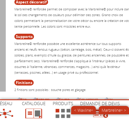
Aspect décoratif
Marbreline© renforcée permet de composer avec la Marbreline© pour inclure da
le sol des changements de couleurs pour délimiter des zones. Grand choix de
coloris permettant la personnalisation de votre décor ou encore la création de vot
teinte personnelle. Les coloris sont miscibles entre eux.
Supports
Marbreline© renforcée possède une excellente adhérence sur tous supports
anciens et neufs rendus rugueux (béton, carrelage, bois, métal). Ceux-ci doivent êt
solides, plans, exempts d’huile ou graisse, de peintures anciennes, de poussière et
parfaitement secs. Marbreline© renforcée s’applique à l’intérieur (pièces à vivre,
douches à l’italienne, vérandas, commerces, magasins…) ainsi qu’à l’extérieur
(terrasses, piscines, allées…) en usage privé ou professionnel.
Finitions
2 finitions sont possibles : bouche pores et glaçage.
ÉSEAU
CATALOGUE
PRODUITS
DEMANDE DE DEVIS
SR1
SR6
SR8
SR4
SR2
Blanc
Beige rosé
Saumon
Gris anthracite
Vert
< Waxline
Marbreline
>
©
©
SR7
SR10
SR3
SR31
SR32
SR33
SR34
Marron
Violine
Noir
Noir 1
Noir 2
Noir 3
Noir 4